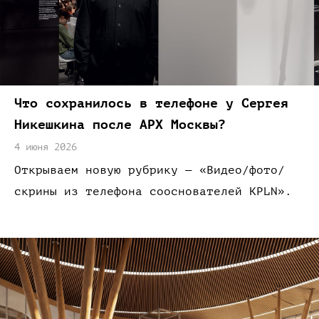
Что сохранилось
в телефоне
у Сергея
Никешкина
после АРХ
Москвы?
4 июня 2026
Открываем новую
рубрику —
«Видео
/фото/
скрины
из телефона
сооснователей
KPLN»
.