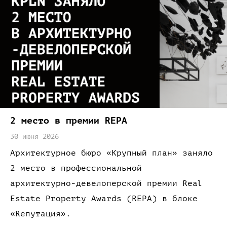
2 место
в премии
REPA
30 июня 2026
Архитектурное бюро
«Крупный
план»
заняло
2 место
в профессиональной
архитектурно-девелоперской
премии Real
Estate Property Awards
(REPA)
в блоке
«R
епутация»
.