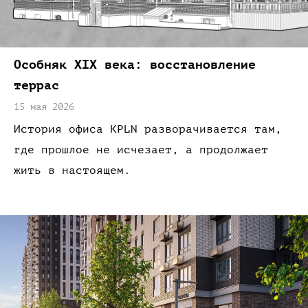
Особняк XIX
века:
восстановление
террас
15 мая 2026
История офиса KPLN разворачивается
там,
где прошлое не
исчезает,
а продолжает
жить
в настоящем.