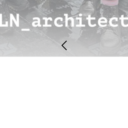
ЖК "Седьмое небо": видеообзор
со строительной
площадки
23 июля 2025
Инженер-конструктор
KPLN Егор
Леонтьев рассказывает
о уникальной