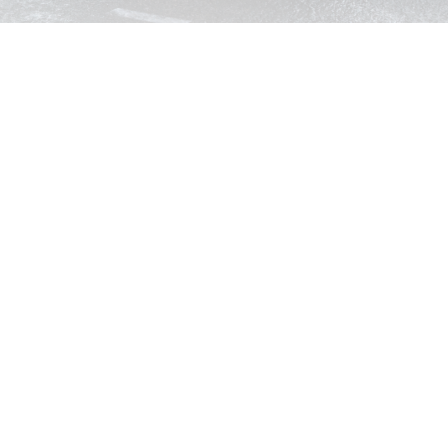
История одного здания
29 октября 2025
Нам
в ЛС
пришел вопрос про
«парящие»
этажи
бизнес-центра
на проспекте
Вернадского
по проекту
KPLN
«Крупный
план:
"
Как держатся
консоли?
И как
получилось
при этом
сделать такое
тонкое
перекрытие?
"
Отвечаем:
все дело
в несущем
каркасе,