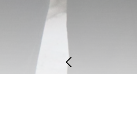
Архитектурный
тур:
закулисье
для команды
KPLN
8 сентября 2025