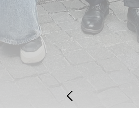
От Афганистана
до Гамбии:
как студенты
со всего
мира